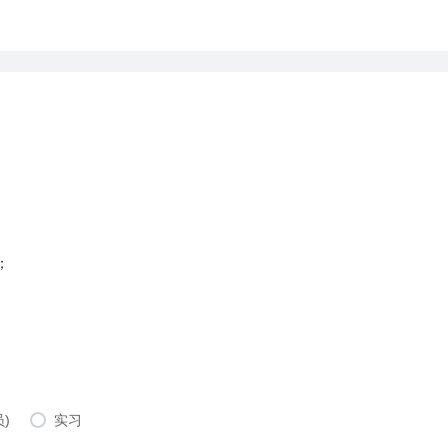
；
)
实习